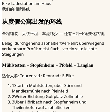
Bike-Ladestation am Haus
我们的招牌路线
从度假公寓出发的环线
全程铺装、大致平坦、车流稀少 — 还有三种长途变化路线。
Belag:
durchgehend asphaltiert
Verkehr:
überwiegend
verkehrsarm
Profil:
meist flach · vereinzelte leichte
Steigungen
Mühlstetten – Stopfenheim – Pfofeld – Langlau
适合人群
:
Tourenrad · Rennrad · E-Bike
1
Start in Mühlstetten, über Stirn und
Mandlesmühle nach Pleinfeld
2
Weiter Richtung Golfplatz Zollmühle
3
Über Hörlbach nach Stopfenheim und
Theilenhofen auf asphaltierten