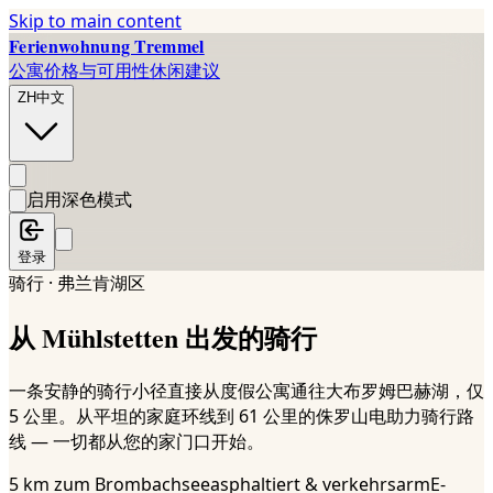
Skip to main content
Ferienwohnung Tremmel
公寓
价格与可用性
休闲建议
ZH
中文
启用深色模式
登录
骑行 · 弗兰肯湖区
从 Mühlstetten 出发的骑行
一条安静的骑行小径直接从度假公寓通往大布罗姆巴赫湖，仅
5 公里。从平坦的家庭环线到 61 公里的侏罗山电助力骑行路
线 — 一切都从您的家门口开始。
5 km zum Brombachsee
asphaltiert & verkehrsarm
E-