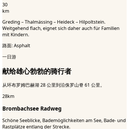
30
km
Greding – Thalmässing – Heideck – Hilpoltstein.
Weitgehend flach, eignet sich daher auch für Familien
mit Kindern.
路面
:
Asphalt
一日游
献给雄心勃勃的骑行者
从环布罗姆巴赫湖 28 公里到沿侏罗山脊 61 公里。
28
km
Brombachsee Radweg
Schöne Seeblicke, Bademöglichkeiten am See, Bade- und
Rastplätze entlang der Strecke.