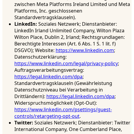
zwischen Meta Platforms Ireland Limited und Meta
Platforms, Inc. geschlossenen
Standardvertragsklauseln).
LinkedIn:
Soziales Netzwerk; Dienstanbieter:
LinkedIn Irland Unlimited Company, Wilton Plaza
Wilton Place, Dublin 2, Irland; Rechtsgrundlagen:
Berechtigte Interessen (Art. 6 Abs. 1 S. 1 lit. f)
DSGVO); Website:
https://www.linkedin.com
;
Datenschutzerklärung:
https://www.linkedin.com/legal/privacy-policy
;
Auftragsverarbeitungsvertrag:
https://legal.linkedin.com/dpa
;
Standardvertragsklauseln (Gewährleistung
Datenschutzniveau bei Verarbeitung in
Drittländern):
https://legal.linkedin.com/dpa
;
Widerspruchsmöglichkeit (Opt-Out):
https://www.linkedin.com/psettings/guest-
controls/retargeting-opt-out
.
Twitter:
Soziales Netzwerk; Dienstanbieter: Twitter
International Company, One Cumberland Place,