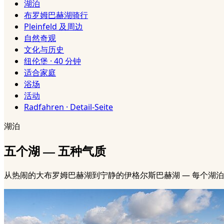
湖泊
布罗姆巴赫湖骑行
Pleinfeld 及周边
自然奇观
文化与历史
纽伦堡 · 40 分钟
适合家庭
浴场
活动
Radfahren · Detail-Seite
湖泊
五个湖 — 五种气质
从热闹的大布罗姆巴赫湖到宁静的伊格尔斯巴赫湖 — 每个湖