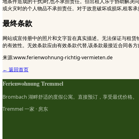
地条件造成的干扰)时,也不承担责任。但出租人乐于协助解决
或火灾时的个人物品不承担责任。对于故意破坏或损坏,租客承
最终条款
网站或宣传册中的照片和文字旨在真实描述。无法保证与租赁物
的有效性。无效条款应由有效条款代替,该条款最接近合同各
来源:www.ferienwohnung-richtig-vermieten.de
← 返回首页
Ferienwohnung Tremmel
Brombach 湖畔舒适的度假公寓。直接预订，享受最优价格。
Tremmel 一家
·
房东