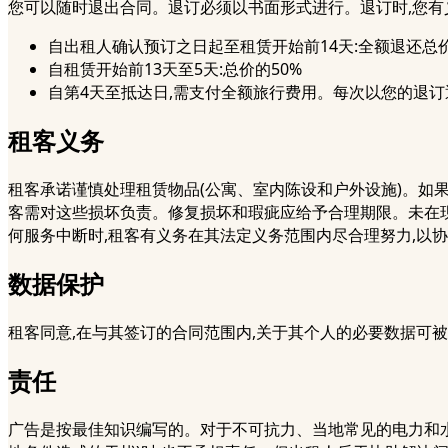
您可以随时退出合同。退订必须以书面形式进行。退订时,您有
自出租人确认预订之日起至租赁开始前14天:全额退还总
自租赁开始前13天至5天:总价的50%
自第4天至抵达日,需支付全额旅行费用。每次以您的退
租客义务
租客承诺谨慎处理租赁物品(公寓、室内陈设和户外设施)。如
客需对这些损坏负责。修复损坏和瑕疵应给予合理期限。未在
何服务中断时,租客有义务在其法定义务范围内尽合理努力,以
数据保护
租客同意,在与其签订的合同范围内,关于其个人的必要数据可
责任
广告是按最佳知识编写的。对于不可抗力、当地常见的电力和水