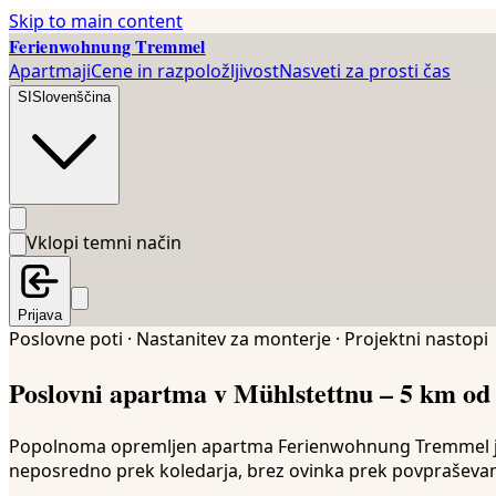
Skip to main content
Ferienwohnung Tremmel
Apartmaji
Cene in razpoložljivost
Nasveti za prosti čas
SI
Slovenščina
Vklopi temni način
Prijava
Poslovne poti · Nastanitev za monterje · Projektni nastopi
Poslovni apartma v Mühlstettnu – 5 km o
Popolnoma opremljen apartma Ferienwohnung Tremmel je na 
neposredno prek koledarja, brez ovinka prek povpraševan