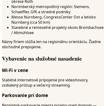
okrese Roth
Norimberský metropolitný región: Siemens,
Schaeffler, GfK a stredné podniky
Messe Nürnberg, CongressCenter Ost a letisko
Nürnberg (cca 50 km)
Stavebné a remeselné projekty okolo Brombachsee
/ Altmühlsee
Názvy firiem slúžia len na regionálnu orientáciu. Žiadne
obchodné prepojenie.
Vybavenie na služobné nasadenie
Wi-Fi v cene
Stabilné internetové pripojenie pre videohovory,
vzdialený prístup a večerný streaming.
Parkovanie pri dome
Bezplatné parkovacie miesta priamo pred domom —