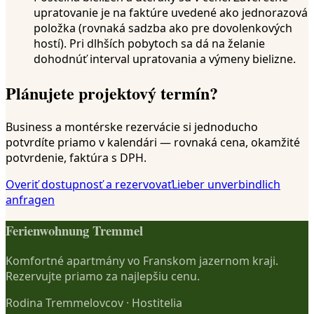
upratovanie je na faktúre uvedené ako jednorazová
položka (rovnaká sadzba ako pre dovolenkových
hostí). Pri dlhších pobytoch sa dá na želanie
dohodnúť interval upratovania a výmeny bielizne.
Plánujete projektový termín?
Business a montérske rezervácie si jednoducho
potvrdíte priamo v kalendári — rovnaká cena, okamžité
potvrdenie, faktúra s DPH.
Overiť dostupnosť a rezervovať
Lieber unverbindlich
anfragen
Ferienwohnung Tremmel
Komfortné apartmány vo Franskom jazernom kraji.
Rezervujte priamo za najlepšiu cenu.
Rodina Tremmelovcov
·
Hostitelia