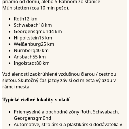
priamo od domu, alebo S-Bahnom zo stanice
Mühlstetten (cca 10 min pešo).
Roth
12 km
Schwabach
18 km
Georgensgmünd
4 km
Hilpoltstein
15 km
Weißenburg
25 km
Nürnberg
40 km
Ansbach
55 km
Ingolstadt
80 km
Vzdialenosti zaokrúhlené vzdušnou čiarou / cestnou
sieťou. Skutočný čas jazdy závisí od miesta výjazdu v
rámci mesta.
Typické cieľové lokality v okolí
Priemyselné a obchodné zóny Roth, Schwabach,
Georgensgmünd
Automotive, strojárski a plastikárski dodávatelia v