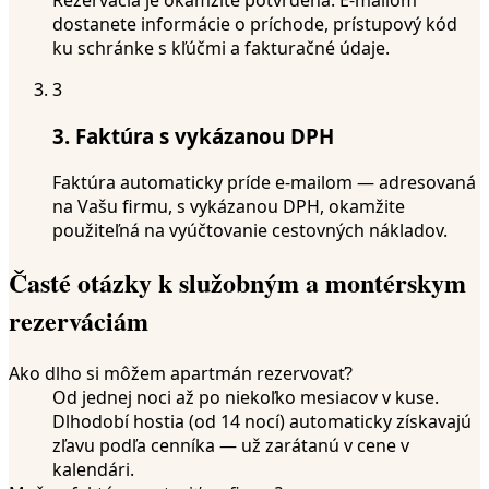
Rezervácia je okamžite potvrdená. E-mailom
dostanete informácie o príchode, prístupový kód
ku schránke s kľúčmi a fakturačné údaje.
3
3. Faktúra s vykázanou DPH
Faktúra automaticky príde e-mailom — adresovaná
na Vašu firmu, s vykázanou DPH, okamžite
použiteľná na vyúčtovanie cestovných nákladov.
Časté otázky k služobným a montérskym
rezerváciám
Ako dlho si môžem apartmán rezervovať?
Od jednej noci až po niekoľko mesiacov v kuse.
Dlhodobí hostia (od 14 nocí) automaticky získavajú
zľavu podľa cenníka — už zarátanú v cene v
kalendári.