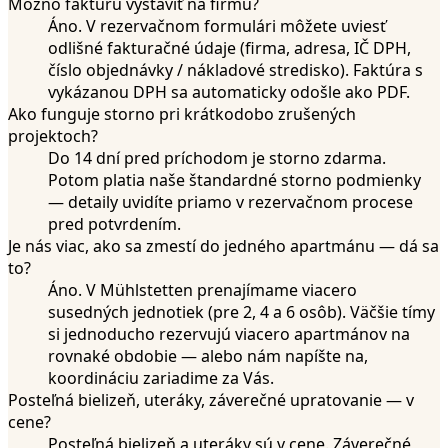
Možno faktúru vystaviť na firmu?
Áno. V rezervačnom formulári môžete uviesť
odlišné fakturačné údaje (firma, adresa, IČ DPH,
číslo objednávky / nákladové stredisko). Faktúra s
vykázanou DPH sa automaticky odošle ako PDF.
Ako funguje storno pri krátkodobo zrušených
projektoch?
Do 14 dní pred príchodom je storno zdarma.
Potom platia naše štandardné storno podmienky
— detaily uvidíte priamo v rezervačnom procese
pred potvrdením.
Je nás viac, ako sa zmestí do jedného apartmánu — dá sa
to?
Áno. V Mühlstetten prenajímame viacero
susedných jednotiek (pre 2, 4 a 6 osôb). Väčšie tímy
si jednoducho rezervujú viacero apartmánov na
rovnaké obdobie — alebo nám napíšte na,
koordináciu zariadime za Vás.
Posteľná bielizeň, uteráky, záverečné upratovanie — v
cene?
Posteľná bielizeň a uteráky sú v cene. Záverečné