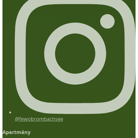
@fewobrombachsee
Apartmány