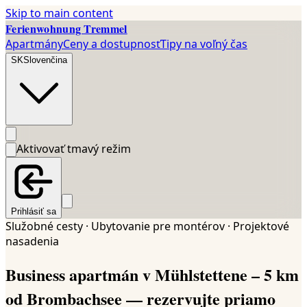
Skip to main content
Ferienwohnung Tremmel
Apartmány
Ceny a dostupnosť
Tipy na voľný čas
SK
Slovenčina
Aktivovať tmavý režim
Prihlásiť sa
Služobné cesty · Ubytovanie pre montérov · Projektové
nasadenia
Business apartmán v Mühlstettene – 5 km
od Brombachsee — rezervujte priamo