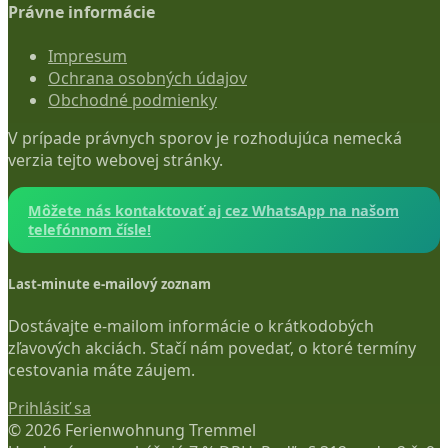
Právne informácie
Impresum
Ochrana osobných údajov
Obchodné podmienky
V prípade právnych sporov je rozhodujúca nemecká
verzia tejto webovej stránky.
Môžete nás kontaktovať aj cez WhatsApp na našom
telefónnom čísle!
Last-minute e-mailový zoznam
Dostávajte e-mailom informácie o krátkodobých
zľavových akciách. Stačí nám povedať, o ktoré termíny
cestovania máte záujem.
Prihlásiť sa
© 2026 Ferienwohnung Tremmel