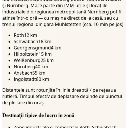
și Nürnberg. Mare parte din IMM-urile și locațiile
industriale din regiunea metropolitană Nürnberg pot fi
atinse într-o oră — cu mașina direct de la casă, sau cu
trenul regional din gara Mühlstetten (cca. 10 min pe jos).
Roth
12 km
Schwabach
18 km
Georgensgmünd
4 km
Hilpoltstein
15 km
Weißenburg
25 km
Nürnberg
40 km
Ansbach
55 km
Ingolstadt
80 km
Distanțele sunt rotunjite în linie dreaptă / pe rețeaua
rutieră. Timpul efectiv de deplasare depinde de punctul
de plecare din oraș.
Destinații tipice de lucru în zonă
Zone industriale și comerciale Roth, Schwabach,