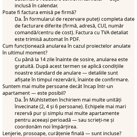
inclusă în calendar.
Poate fi factura emisă pe firmă?
Da. În formularul de rezervare puteți completa date
de facturare diferite (firmă, adresă, CUI, număr
comandă/centru de cost). Factura cu TVA detaliat
este trimisă automat în PDF.
Cum funcționează anularea în cazul proiectelor anulate
în ultimul moment?
Cu până la 14 zile înainte de sosire, anularea este
gratuită. După acest termen se aplică condițiile
noastre standard de anulare — detaliile sunt
afișate în timpul rezervării, înainte de confirmare.
Suntem mai multe persoane decât încap într-un
apartament — este posibil?
Da. În Mühlstetten închiriem mai multe unități
învecinate (2, 4 și 6 persoane). Echipele mai mari
rezervă pur și simplu mai multe apartamente
pentru aceeași perioadă — sau scrieți-ne și
coordonăm noi împărțirea.
Lenjerie, prosoape, curățenie finală — sunt incluse?