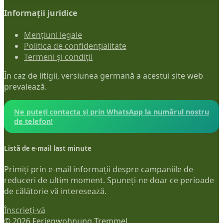
Informații juridice
Mențiuni legale
Politica de confidențialitate
Termeni și condiții
În caz de litigii, versiunea germană a acestui site web
prevalează.
Ne puteți contacta și prin WhatsApp la numărul nostru
de telefon!
Listă de e-mail last minute
Primiți prin e-mail informații despre campaniile de
reduceri de ultim moment. Spuneți-ne doar ce perioade
de călătorie vă interesează.
Înscrieți-vă
© 2026 Ferienwohnung Tremmel