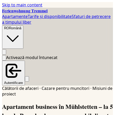
Skip to main content
Ferienwohnung Tremmel
Apartamente
Tarife și disponibilitate
Sfaturi de petrecere
a timpului liber
RO
Română
Activează modul întunecat
Autentificare
Călătorii de afaceri · Cazare pentru muncitori · Misiuni de
proiect
Apartament business în Mühlstetten – la 5