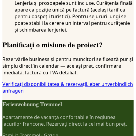
Lenjeria și prosoapele sunt incluse. Curățenia finală
apare ca poziție unică pe factură (același tarif ca
pentru oaspeții turistici). Pentru sejururi lungi se
poate stabili la cerere un interval pentru curățenie
și schimbarea lenjeriei.
Planificați o misiune de proiect?
Rezervările business și pentru muncitori se fixează pur și
simplu direct în calendar — același preț, confirmare
imediată, factură cu TVA detaliat.
Verificați disponibilitatea & rezervați
Lieber unverbindlich
anfragen
Ferienwohnung Tremmel
Apartamente de vacanță confortabile în regiunea
lacurilor francone. Rezervați direct la cel mai bun preț.
Familia Tremmel
·
Gazde