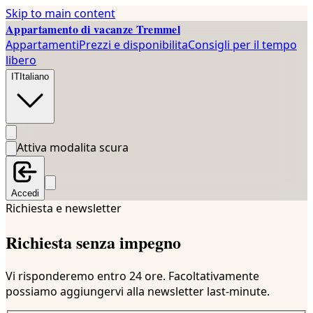
Skip to main content
Appartamento di vacanze Tremmel
Appartamenti
Prezzi e disponibilita
Consigli per il tempo
libero
IT
Italiano
Attiva modalita scura
Accedi
Richiesta e newsletter
Richiesta senza impegno
Vi risponderemo entro 24 ore. Facoltativamente
possiamo aggiungervi alla newsletter last-minute.