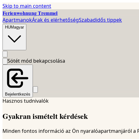
Skip to main content
Ferienwohnung Tremmel
Apartmanok
Árak és elérhetőség
Szabadidős tippek
HU
Magyar
Sötét mód bekapcsolása
Bejelentkezés
Hasznos tudnivalók
Gyakran ismételt kérdések
Minden fontos információ az Ön nyaralóapartmanjáról a 