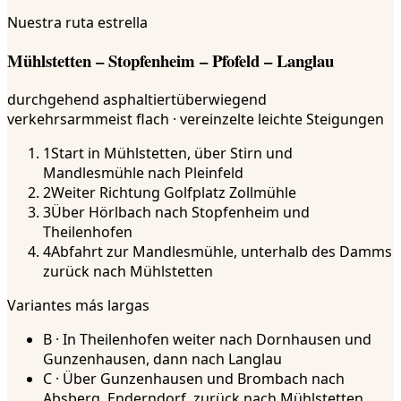
Nuestra ruta estrella
Mühlstetten – Stopfenheim – Pfofeld – Langlau
durchgehend asphaltiert
überwiegend
verkehrsarm
meist flach · vereinzelte leichte Steigungen
1
Start in Mühlstetten, über Stirn und
Mandlesmühle nach Pleinfeld
2
Weiter Richtung Golfplatz Zollmühle
3
Über Hörlbach nach Stopfenheim und
Theilenhofen
4
Abfahrt zur Mandlesmühle, unterhalb des Damms
zurück nach Mühlstetten
Variantes más largas
B · In Theilenhofen weiter nach Dornhausen und
Gunzenhausen, dann nach Langlau
C · Über Gunzenhausen und Brombach nach
Absberg, Enderndorf, zurück nach Mühlstetten