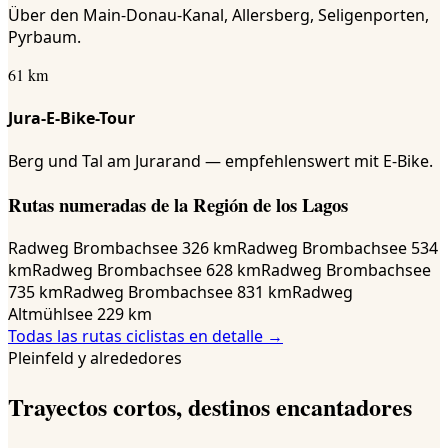
Über den Main-Donau-Kanal, Allersberg, Seligenporten,
Pyrbaum.
61 km
Jura-E-Bike-Tour
Berg und Tal am Jurarand — empfehlenswert mit E-Bike.
Rutas numeradas de la Región de los Lagos
Radweg Brombachsee 3
26 km
Radweg Brombachsee 5
34
km
Radweg Brombachsee 6
28 km
Radweg Brombachsee
7
35 km
Radweg Brombachsee 8
31 km
Radweg
Altmühlsee 2
29 km
Todas las rutas ciclistas en detalle →
Pleinfeld y alrededores
Trayectos cortos, destinos encantadores