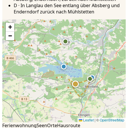
D · In Langlau den See entlang über Absberg und
Enderndorf zurück nach Mühlstetten
+
−
Leaflet
|
©
OpenStreetMap
Ferienwohnung
Seen
Orte
Hausroute