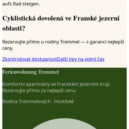
aufs Rad steigen.
Cyklistická dovolená ve Franské jezerní
oblasti?
Rezervujte přímo u rodiny Tremmel — s garancí nejlepší
ceny.
Zkontrolovat dostupnost
Další tipy na volný čas
Ferienwohnung Tremmel
Komfortní apartmány ve Franském jezerním kraji.
Rezervujte přímo za nejlepší cenu.
Rodina Tremmelových
·
Hostitelé