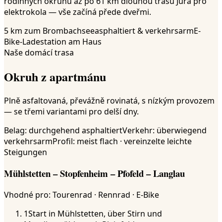
rodinných okruhů až po 61 km dlouhou trasu Jura pro
elektrokola — vše začíná přede dveřmi.
5 km zum Brombachsee
asphaltiert & verkehrsarm
E-
Bike-Ladestation am Haus
Naše domácí trasa
Okruh z apartmánu
Plně asfaltovaná, převážně rovinatá, s nízkým provozem
— se třemi variantami pro delší dny.
Belag:
durchgehend asphaltiert
Verkehr:
überwiegend
verkehrsarm
Profil:
meist flach · vereinzelte leichte
Steigungen
Mühlstetten – Stopfenheim – Pfofeld – Langlau
Vhodné pro
:
Tourenrad · Rennrad · E-Bike
1
Start in Mühlstetten, über Stirn und