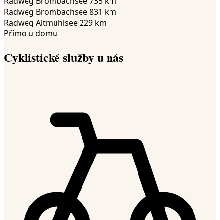
Radweg Brombachsee 7
35
km
Radweg Brombachsee 8
31
km
Radweg Altmühlsee 2
29
km
Přímo u domu
Cyklistické služby u nás