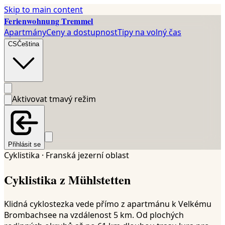
Skip to main content
Ferienwohnung Tremmel
Apartmány
Ceny a dostupnost
Tipy na volný čas
CS
Čeština
Aktivovat tmavý režim
Přihlásit se
Cyklistika · Franská jezerní oblast
Cyklistika z Mühlstetten
Klidná cyklostezka vede přímo z apartmánu k Velkému
Brombachsee na vzdálenost 5 km. Od plochých