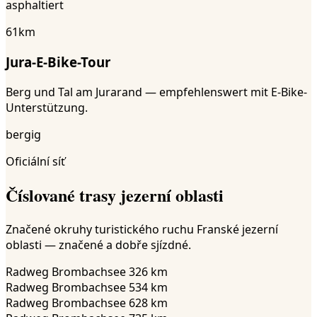
asphaltiert
61
km
Jura-E-Bike-Tour
Berg und Tal am Jurarand — empfehlenswert mit E-Bike-
Unterstützung.
bergig
Oficiální síť
Číslované trasy jezerní oblasti
Značené okruhy turistického ruchu Franské jezerní
oblasti — značené a dobře sjízdné.
Radweg Brombachsee 3
26
km
Radweg Brombachsee 5
34
km
Radweg Brombachsee 6
28
km