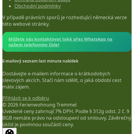
Obchodní podmínky
V případě právních sporů je rozhodující německá verze
této webové stránky.
Můžete nás kontaktovat také přes WhatsApp na
našem telefonním čísle!
E-mailový seznam last minute nabídek
Dostávejte e-mailem informace o krátkodobých
slevových akcích. Stačí nám sdělit, o jaká období cest
máte zájem.
Přihlásit se k odběru
© 2026 Ferienwohnung Tremmel
Uvedené ceny zahrnují 7% DPH. Podle § 312g odst. 2 č. 9
BGB nemáte právo na odstoupení od smlouvy. Závěrečný
úklid je povinnou součástí ceny.