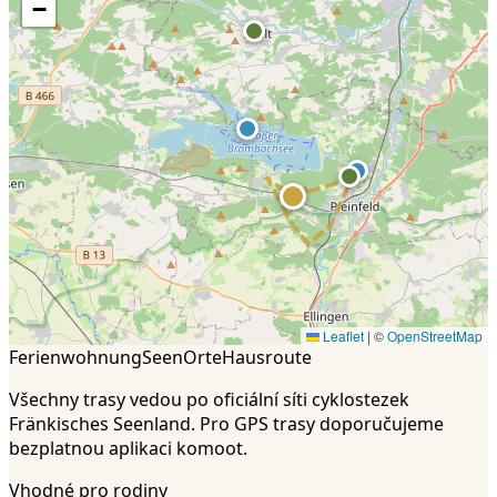
−
Leaflet
|
©
OpenStreetMap
Ferienwohnung
Seen
Orte
Hausroute
Všechny trasy vedou po oficiální síti cyklostezek
Fränkisches Seenland. Pro GPS trasy doporučujeme
bezplatnou aplikaci komoot.
Vhodné pro rodiny