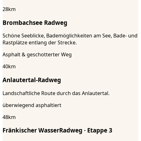
28
km
Brombachsee Radweg
Schöne Seeblicke, Bademöglichkeiten am See, Bade- und
Rastplätze entlang der Strecke.
Asphalt & geschotterter Weg
40
km
Anlautertal-Radweg
Landschaftliche Route durch das Anlautertal.
überwiegend asphaltiert
48
km
Fränkischer WasserRadweg · Etappe 3