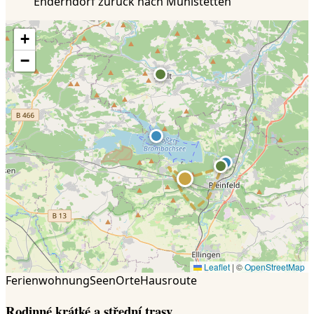
Enderndorf zurück nach Mühlstetten
+
−
Leaflet
|
©
OpenStreetMap
Ferienwohnung
Seen
Orte
Hausroute
Rodinné krátké a střední trasy