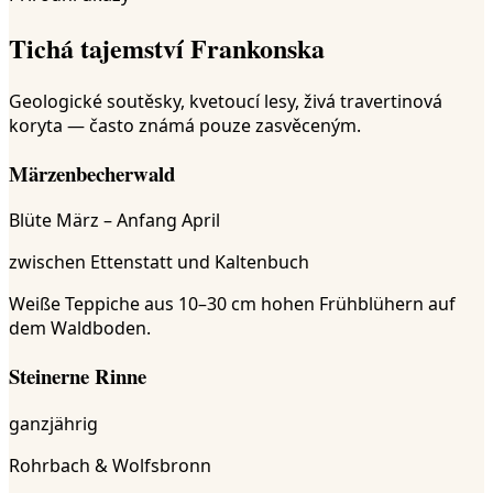
Tichá tajemství Frankonska
Geologické soutěsky, kvetoucí lesy, živá travertinová
koryta — často známá pouze zasvěceným.
Märzenbecherwald
Blüte März – Anfang April
zwischen Ettenstatt und Kaltenbuch
Weiße Teppiche aus 10–30 cm hohen Frühblühern auf
dem Waldboden.
Steinerne Rinne
ganzjährig
Rohrbach & Wolfsbronn