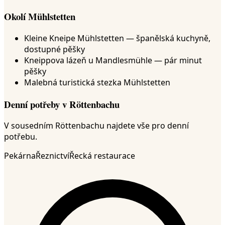
Okolí Mühlstetten
Kleine Kneipe Mühlstetten — španělská kuchyně,
dostupné pěšky
Kneippova lázeň u Mandlesmühle — pár minut
pěšky
Malebná turistická stezka Mühlstetten
Denní potřeby v Röttenbachu
V sousedním Röttenbachu najdete vše pro denní
potřebu.
Pekárna
Řeznictví
Řecká restaurace