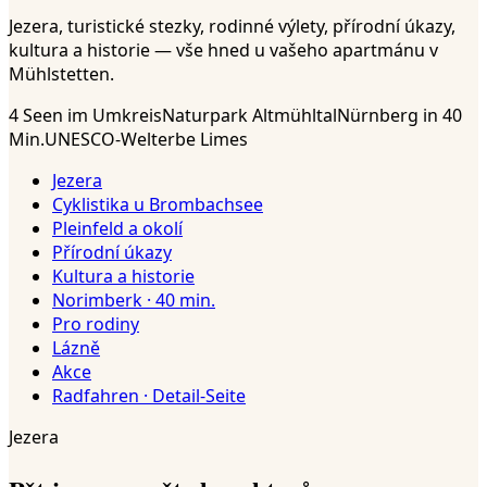
Jezera, turistické stezky, rodinné výlety, přírodní úkazy,
kultura a historie — vše hned u vašeho apartmánu v
Mühlstetten.
4 Seen im Umkreis
Naturpark Altmühltal
Nürnberg in 40
Min.
UNESCO-Welterbe Limes
Jezera
Cyklistika u Brombachsee
Pleinfeld a okolí
Přírodní úkazy
Kultura a historie
Norimberk · 40 min.
Pro rodiny
Lázně
Akce
Radfahren · Detail-Seite
Jezera