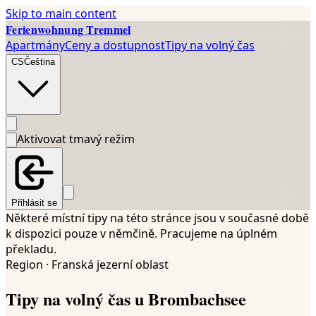
Skip to main content
Ferienwohnung Tremmel
Apartmány
Ceny a dostupnost
Tipy na volný čas
CS
Čeština
Aktivovat tmavý režim
Přihlásit se
Některé místní tipy na této stránce jsou v současné době
k dispozici pouze v němčině. Pracujeme na úplném
překladu.
Region · Franská jezerní oblast
Tipy na volný čas u Brombachsee