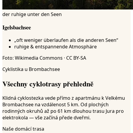
der ruhige unter den Seen
Igelsbachsee
„oft weniger überlaufen als die anderen Seen“
ruhige & entspannende Atmosphäre
Foto: Wikimedia Commons · CC BY-SA
Cyklistika u Brombachsee
Všechny cyklotrasy přehledně
Klidná cyklostezka vede přímo z apartmánu k Velkému
Brombachsee na vzdálenost 5 km. Od plochých
rodinných okruhů až po 61 km dlouhou trasu Jura pro
elektrokola — vše začíná přede dveřmi.
Naše domácí trasa