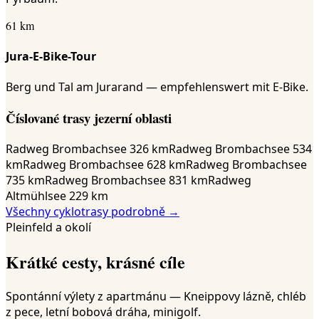
61 km
Jura-E-Bike-Tour
Berg und Tal am Jurarand — empfehlenswert mit E-Bike.
Číslované trasy jezerní oblasti
Radweg Brombachsee 3
26 km
Radweg Brombachsee 5
34
km
Radweg Brombachsee 6
28 km
Radweg Brombachsee
7
35 km
Radweg Brombachsee 8
31 km
Radweg
Altmühlsee 2
29 km
Všechny cyklotrasy podrobně →
Pleinfeld a okolí
Krátké cesty, krásné cíle
Spontánní výlety z apartmánu — Kneippovy lázně, chléb
z pece, letní bobová dráha, minigolf.