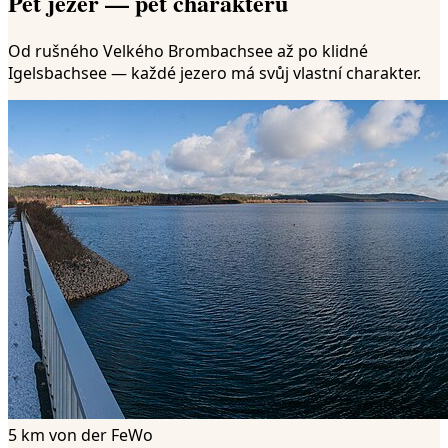
Pět jezer — pět charakterů
Od rušného Velkého Brombachsee až po klidné
Igelsbachsee — každé jezero má svůj vlastní charakter.
5 km von der FeWo