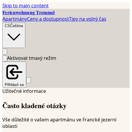
Skip to main content
Ferienwohnung Tremmel
Apartmány
Ceny a dostupnost
Tipy na volný čas
CS
Čeština
Aktivovat tmavý režim
Přihlásit se
Užitečné informace
Často kladené otázky
Vše důležité o vašem apartmánu ve Francké jezerní
oblasti