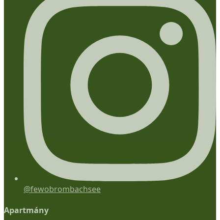
@fewobrombachsee
Apartmány