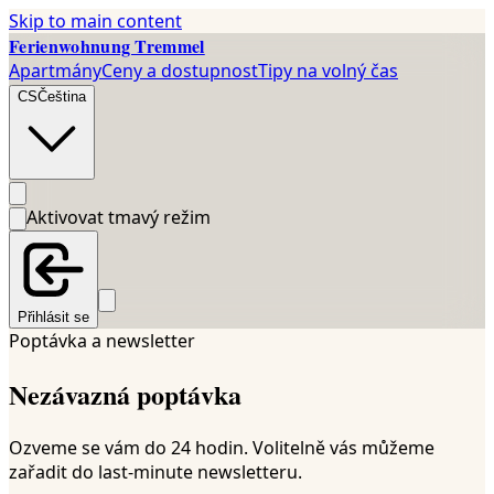
Skip to main content
Ferienwohnung Tremmel
Apartmány
Ceny a dostupnost
Tipy na volný čas
CS
Čeština
Aktivovat tmavý režim
Přihlásit se
Poptávka a newsletter
Nezávazná poptávka
Ozveme se vám do 24 hodin. Volitelně vás můžeme
zařadit do last-minute newsletteru.