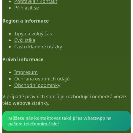
Poptávka / Kontakt
Přihlásit se
Region a informace
Tipy na volný čas
Cyklistika
Často kladené otázky
Právní informace
Impresum
Ochrana osobních údajů
Obchodní podmínky
V případě právních sporů je rozhodující německá verze
této webové stránky.
Můžete nás kontaktovat také přes WhatsApp na
našem telefonním čísle!