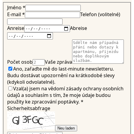
Jméno
*
E-mail
*
Telefon (volitelné)
Anreise
Abreise
Počet osob
Vaše zpráva
Ano, zařaďte mě do last-minute newsletteru.
Budu dostávat upozornění na krátkodobé slevy
(kdykoli odvolatelné).
Vzal(a) jsem na vědomí zásady ochrany osobních
údajů a souhlasím s tím, že moje údaje budou
použity ke zpracování poptávky.
*
Sicherheitsabfrage
Neu laden