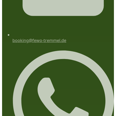
booking@fewo-tremmel.de