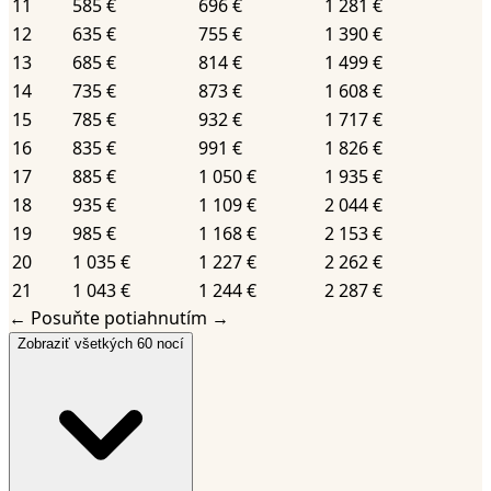
11
585 €
696 €
1 281 €
12
635 €
755 €
1 390 €
13
685 €
814 €
1 499 €
14
735 €
873 €
1 608 €
15
785 €
932 €
1 717 €
16
835 €
991 €
1 826 €
17
885 €
1 050 €
1 935 €
18
935 €
1 109 €
2 044 €
19
985 €
1 168 €
2 153 €
20
1 035 €
1 227 €
2 262 €
21
1 043 €
1 244 €
2 287 €
←
Posuňte potiahnutím
→
Zobraziť všetkých 60 nocí