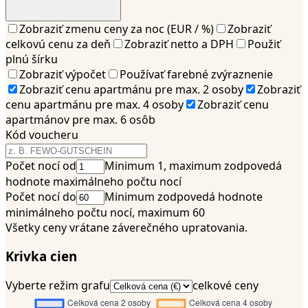
Zobraziť zmenu ceny za noc (EUR / %)
Zobraziť
celkovú cenu za deň
Zobraziť netto a DPH
Použiť
plnú šírku
Zobraziť výpočet
Používať farebné zvýraznenie
Zobraziť cenu apartmánu pre max. 2 osoby
Zobraziť
cenu apartmánu pre max. 4 osoby
Zobraziť cenu
apartmánov pre max. 6 osôb
Kód voucheru
Počet nocí od
Minimum 1, maximum zodpovedá
hodnote maximálneho počtu nocí
Počet nocí do
Minimum zodpovedá hodnote
minimálneho počtu nocí, maximum 60
Všetky ceny vrátane záverečného upratovania.
Krivka cien
Vyberte režim grafu
celkové ceny