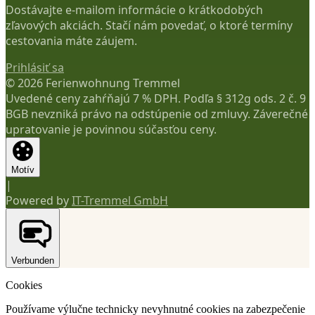
Dostávajte e-mailom informácie o krátkodobých
zľavových akciách. Stačí nám povedať, o ktoré termíny
cestovania máte záujem.
Prihlásiť sa
© 2026 Ferienwohnung Tremmel
Uvedené ceny zahŕňajú 7 % DPH. Podľa § 312g ods. 2 č. 9
BGB nevzniká právo na odstúpenie od zmluvy. Záverečné
upratovanie je povinnou súčasťou ceny.
Motív
|
Powered by
IT-Tremmel GmbH
Verbunden
Cookies
Používame výlučne technicky nevyhnutné cookies na zabezpečenie