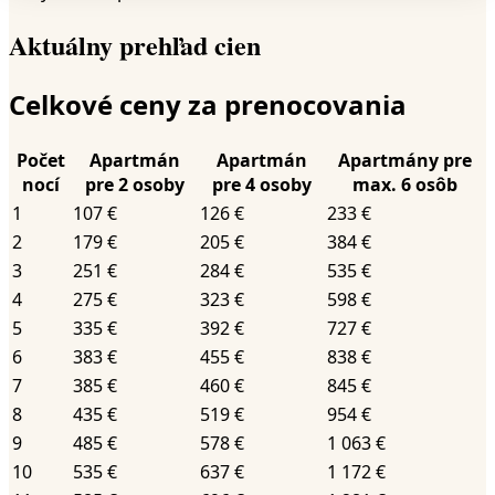
Aktuálny prehľad cien
Celkové ceny za prenocovania
Počet
Apartmán
Apartmán
Apartmány pre
nocí
pre 2 osoby
pre 4 osoby
max. 6 osôb
1
107 €
126 €
233 €
2
179 €
205 €
384 €
3
251 €
284 €
535 €
4
275 €
323 €
598 €
5
335 €
392 €
727 €
6
383 €
455 €
838 €
7
385 €
460 €
845 €
8
435 €
519 €
954 €
9
485 €
578 €
1 063 €
10
535 €
637 €
1 172 €