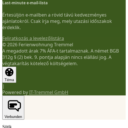
Last-minute e-mail-lista
Értesüljön e-mailben a rövid távú kedvezményes
ajánlatokról. Csak írja meg, mely utazási időszakok
érdeklik.
Feliratkozás a levelezőlistára
© 2026 Ferienwohnung Tremmel
A megadott árak 7% ÁFA-t tartalmaznak. A német BGB
312g § (2) bek. 9. pontja alapján nincs elállási jog. A
végtakarítás kötelező költségelem.
Téma
|
Powered by
IT-Tremmel GmbH
Verbunden
Sütik