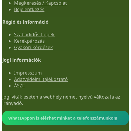
Megkeresés / Kapcsolat
Bejelentkezés
Régió és információ
Szabadidős tippek
Kerékpározás
Gyakori kérdések
Jogi információk
Impresszum
Adatvédelmi tájékoztató
ÁSZF
Jogi viták esetén a webhely német nyelvű változata az
irányadó.
WhatsAppon is elérhet minket a telefonszámunkon!