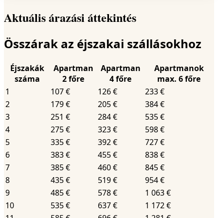
Aktuális árazási áttekintés
Összárak az éjszakai szállásokhoz
Éjszakák
Apartman
Apartman
Apartmanok
száma
2 főre
4 főre
max. 6 főre
1
107 €
126 €
233 €
2
179 €
205 €
384 €
3
251 €
284 €
535 €
4
275 €
323 €
598 €
5
335 €
392 €
727 €
6
383 €
455 €
838 €
7
385 €
460 €
845 €
8
435 €
519 €
954 €
9
485 €
578 €
1 063 €
10
535 €
637 €
1 172 €
11
585 €
696 €
1 281 €