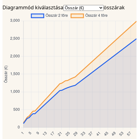
Diagrammód kiválasztása
összárak