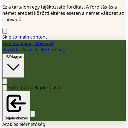
Ez a tartalom egy tájékoztató fordítás. A fordítás és a
német eredeti közötti eltérés esetén a német változat az
irányadó.
Skip to main content
Ferienwohnung Tremmel
Kezdőlap
Árak és elérhetőség
HU
Magyar
Sötét mód bekapcsolása
Bejelentkezés
Árak és elérhetőség