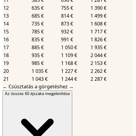
12
635 €
755 €
1 390 €
13
685 €
814 €
1 499 €
14
735 €
873 €
1 608 €
15
785 €
932 €
1 717 €
16
835 €
991 €
1 826 €
17
885 €
1 050 €
1 935 €
18
935 €
1 109 €
2 044 €
19
985 €
1 168 €
2 153 €
20
1 035 €
1 227 €
2 262 €
21
1 043 €
1 244 €
2 287 €
←
Csúsztatás a görgetéshez
→
Az összes 60 éjszaka megjelenítése