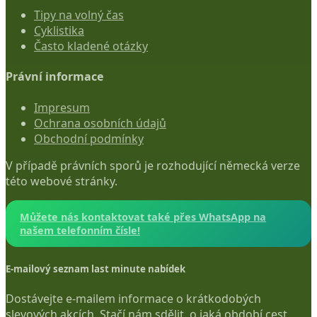
Tipy na volný čas
Cyklistika
Často kladené otázky
Právní informace
Impresum
Ochrana osobních údajů
Obchodní podmínky
V případě právních sporů je rozhodující německá verze
této webové stránky.
Můžete nás kontaktovat také přes WhatsApp na
našem telefonním čísle!
E-mailový seznam last minute nabídek
Dostávejte e-mailem informace o krátkodobých
slevových akcích. Stačí nám sdělit, o jaká období cest