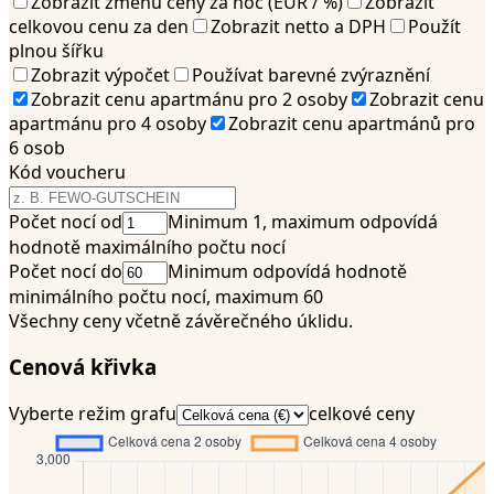
Zobrazit změnu ceny za noc (EUR / %)
Zobrazit
celkovou cenu za den
Zobrazit netto a DPH
Použít
plnou šířku
Zobrazit výpočet
Používat barevné zvýraznění
Zobrazit cenu apartmánu pro 2 osoby
Zobrazit cenu
apartmánu pro 4 osoby
Zobrazit cenu apartmánů pro
6 osob
Kód voucheru
Počet nocí od
Minimum 1, maximum odpovídá
hodnotě maximálního počtu nocí
Počet nocí do
Minimum odpovídá hodnotě
minimálního počtu nocí, maximum 60
Všechny ceny včetně závěrečného úklidu.
Cenová křivka
Vyberte režim grafu
celkové ceny