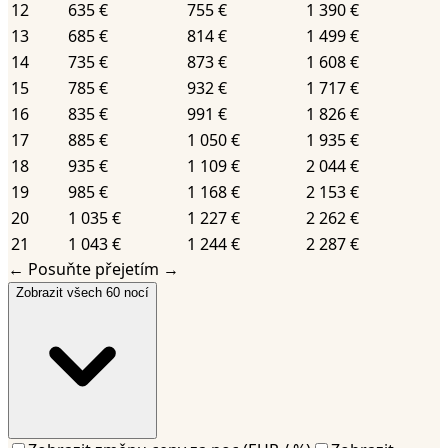
12
635 €
755 €
1 390 €
13
685 €
814 €
1 499 €
14
735 €
873 €
1 608 €
15
785 €
932 €
1 717 €
16
835 €
991 €
1 826 €
17
885 €
1 050 €
1 935 €
18
935 €
1 109 €
2 044 €
19
985 €
1 168 €
2 153 €
20
1 035 €
1 227 €
2 262 €
21
1 043 €
1 244 €
2 287 €
←
Posuňte přejetím
→
Zobrazit všech 60 nocí