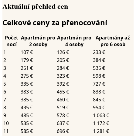
Aktuální přehled cen
Celkové ceny za přenocování
Počet
Apartmán pro
Apartmán pro
Apartmány až
nocí
2 osoby
4 osoby
pro 6 osob
1
107 €
126 €
233 €
2
179 €
205 €
384 €
3
251 €
284 €
535 €
4
275 €
323 €
598 €
5
335 €
392 €
727 €
6
383 €
455 €
838 €
7
385 €
460 €
845 €
8
435 €
519 €
954 €
9
485 €
578 €
1 063 €
10
535 €
637 €
1 172 €
11
585 €
696 €
1 281 €